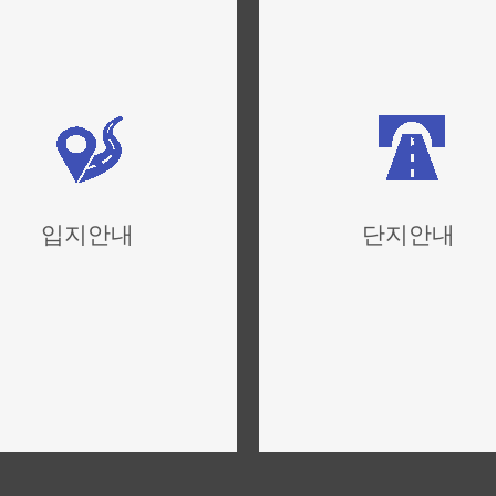
입지안내
단지안내
위치,입지,주변환경
단지설계,구성,평면설계